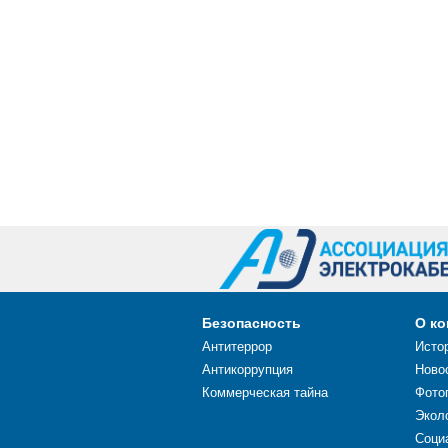
Безопасность
О к
Антитеррор
Исто
Антикоррупция
Ново
Коммерческая тайна
Фото
Экол
Соци