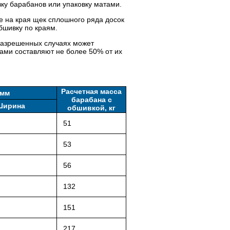
ку барабанов или упаковку матами.
 на края щек сплошного ряда досок
бшивку по краям.
 разрешенных случаях может
ами составляют не более 50% от их
Расчетная масса
 мм
барабана с
Ширина
обшивкой, кг
51
53
56
132
151
217