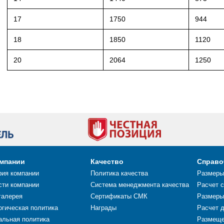
17
1750
944
18
1850
1120
20
2064
1250
омпании
Качество
Справо
рия компании
Политика качества
Размеры
сти компании
Система менеджмента качества
Расчет 
галерея
Сертификаты СМК
Размеры
огическая политика
Награды
Расчет 
альная политика
Размеще