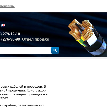
Контакты
6) 279-12-10
6) 276-98-99
Отдел продаж
ровки кабелей и проводов. В
ьной продукции. Конструкция
анные о размерах приведены в
етрах.
а барабан, от механических