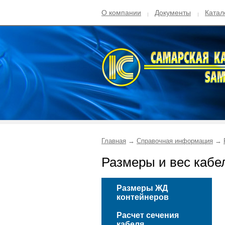
О компании
Документы
Катал
Главная
→
Справочная информация
→
Размеры и вес кабе
Размеры ЖД
контейнеров
Расчет сечения
кабеля