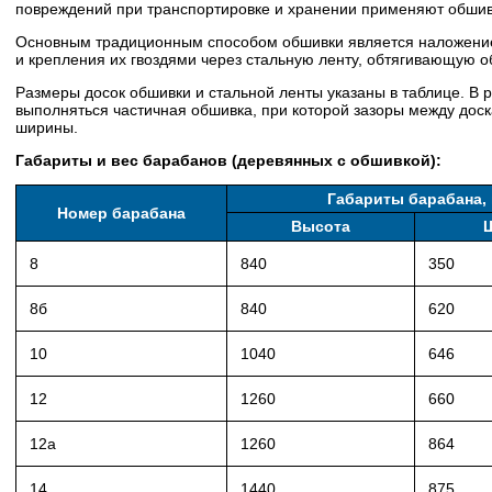
повреждений при транспортировке и хранении применяют обшив
Основным традиционным способом обшивки является наложение
и крепления их гвоздями через стальную ленту, обтягивающую о
Размеры досок обшивки и стальной ленты указаны в таблице. В
выполняться частичная обшивка, при которой зазоры между доск
ширины.
Габариты и вес барабанов (деревянных с обшивкой):
Габариты барабана,
Номер барабана
Высота
8
840
350
8б
840
620
10
1040
646
12
1260
660
12а
1260
864
14
1440
875