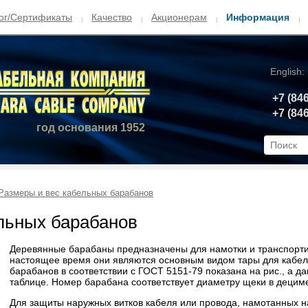
ог/Сертификаты
Качество
Акционерам
Информация
English:
+7 (84
+7 (84
год основания 1952
Размеры и вес кабельных барабанов
льных барабанов
Деревянные барабаны предназначены для намотки и транспорти
настоящее время они являются основным видом тары для кабел
барабанов в соответствии с ГОСТ 5151-79 показана на рис., а д
таблице. Номер барабана соответствует диаметру щеки в децим
Для защиты наружных витков кабеля или провода, намотанных н