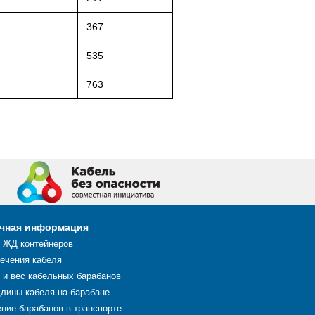
367
535
763
чная информация
 ЖД контейнеров
сечения кабеля
 и вес кабельных барабанов
длины кабеля на барабане
ние барабанов в транспорте