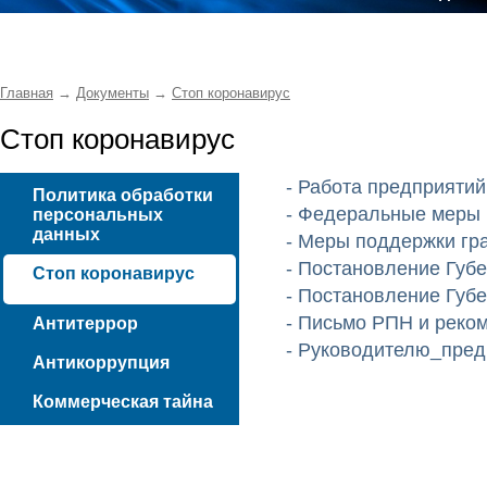
Главная
→
Документы
→
Стоп коронавирус
Стоп коронавирус
- Работа предприятий
Политика обработки
- Федеральные меры
персональных
данных
- Меры поддержки гр
- Постановление Губ
Стоп коронавирус
- Постановление Губ
- Письмо РПН и реко
Антитеррор
- Руководителю_пред
Антикоррупция
Коммерческая тайна