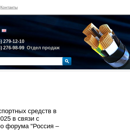
Контакты
6) 279-12-10
6) 276-98-99
Отдел продаж
спортных средств в
025 в связи с
о форума "Россия –