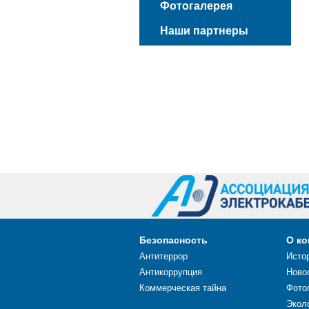
Фотогалерея
Наши партнеры
Безопасность
О к
Антитеррор
Исто
Антикоррупция
Ново
Коммерческая тайна
Фото
Экол